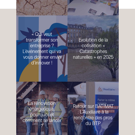
« Qui veut
transformer son
Evolution de la
entreprise ?
cotisation «
L’événement qui va
Catastrophes
vous donner envie
naturelles » en 2025
d’innover !
La rénovation
Retour sur BATIMAT
énergétique,
: L’Auxiliaire à la
pourquoi et
rencontre des pros
comment se lancer
du BTP
?