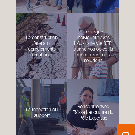
L’épargne
La construction
individuelle avec
face aux
L’Auxiliaire Vie BTP,
dérèglements
quand vos objectifs
climatiques
rencontrent nos
solutions
Rencontre avec
La réception du
Taïssa Lacouture du
support
Pôle Expertise