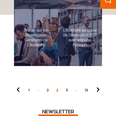
Retour sur les
L’Auxiliaire au cœur
Assemblées
de l’innovation BTP
Générales de
avec Impulse
L’Auxiliaire
Partners
1
3
4
5
13
…
…
NEWSLETTER