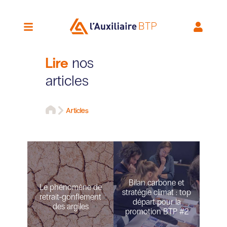
Lire
nos
articles
Articles
Bilan carbone et
Le phénomène de
stratégie climat : top
retrait-gonflement
départ pour la
des argiles
promotion BTP #2