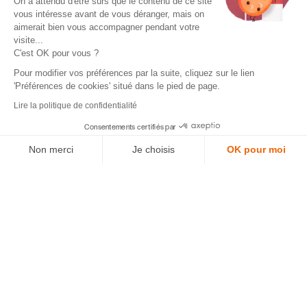
On a attendu d'être sûrs que le contenu de ce site
vous intéresse avant de vous déranger, mais on
aimerait bien vous accompagner pendant votre
visite...
C'est OK pour vous ?
Pour modifier vos préférences par la suite, cliquez sur le lien
'Préférences de cookies' situé dans le pied de page.
Lire la politique de confidentialité
Consentements certifiés par
Non merci
Je choisis
OK pour moi
Plateforme de Gestion du Consentement : Personnalisez vos Options
Axeptio consent
Notre plateforme vous permet d'adapter et de gérer vos paramètres de confidentialité, en garantissant la confo
Nos valeurs.
Notre engagement.