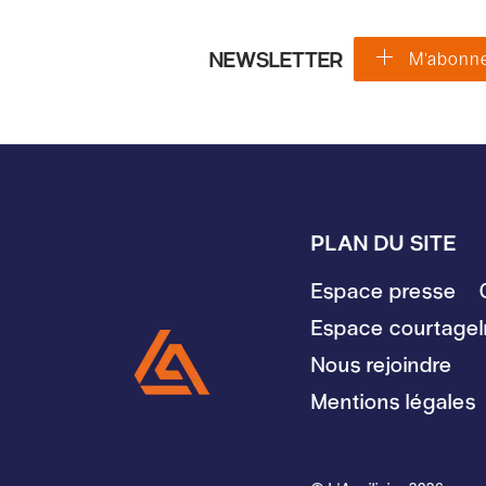
NEWSLETTER
M'abonn
Salut c'est nous...
Les cookies !
PLAN DU SITE
On a attendu d'être sûrs que le contenu de ce site vous intéresse
avant de vous déranger, mais on aimerait bien vous
Espace presse
accompagner pendant votre visite...
C'est OK pour vous ?
Espace courtage
Pour modifier vos préférences par la suite, cliquez sur le lien
Nous rejoindre
'Préférences de cookies' situé dans le pied de page.
Mentions légales
Lire la politique de confidentialité
Consentements certifiés par
Non merci
Je choisis
OK pour moi