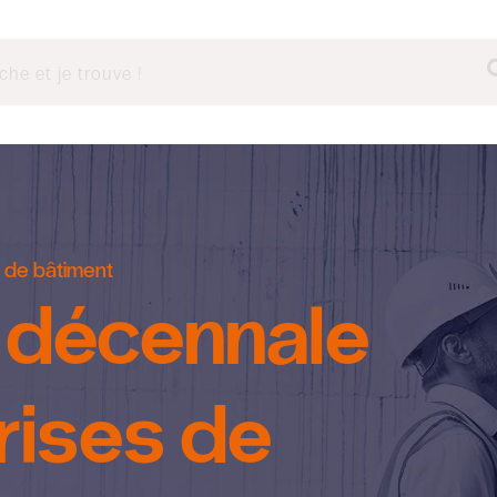
 de bâtiment
 décennale
rises de