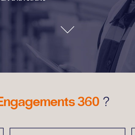
Engagements 360
?