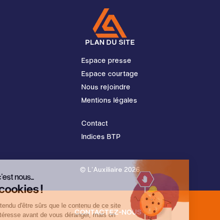
PLAN DU SITE
Espace presse
Espace courtage
Nous rejoindre
Mentions légales
Contact
Indices BTP
© L'Auxiliaire 2026
Salut c'est nous...
Les cookies !
On a attendu d'être sûrs que le contenu de ce site
CONTACTEZ-NOUS
vous intéresse avant de vous déranger, mais on