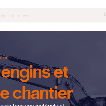
tier
engins et
e chantier
sure tous vos matériels et