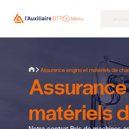
Menu
Assurance engins et matériels de chan
Assurance 
matériels d
Notre contrat Bris de machines as