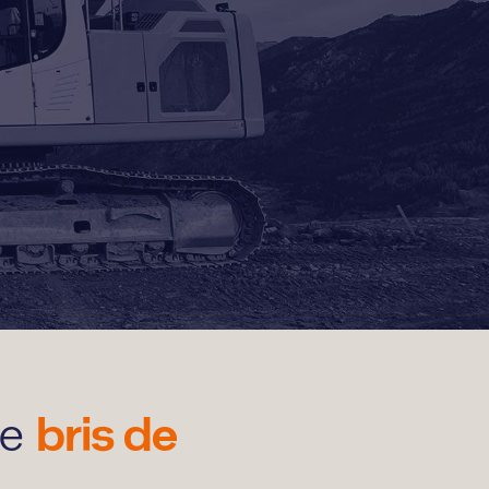
bris de
ce