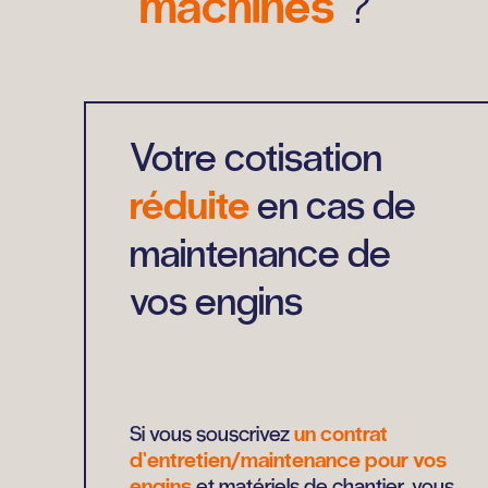
machines
?
Votre cotisation
réduite
en cas de
maintenance de
vos engins
Si vous souscrivez
un contrat
d’entretien/maintenance pour vos
engins
et matériels de chantier, vous