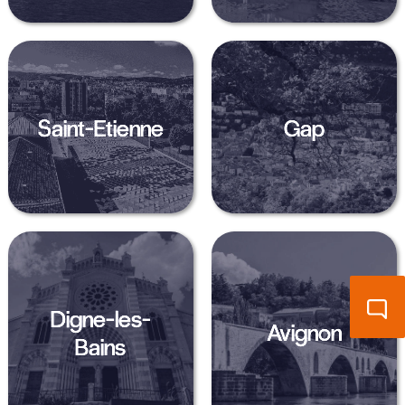
Saint-Etienne
Gap
Digne-les-
Avignon
Bains