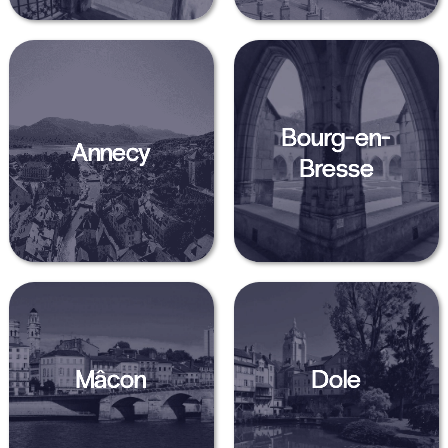
Bourg-en-
Annecy
Bresse
Mâcon
Dole