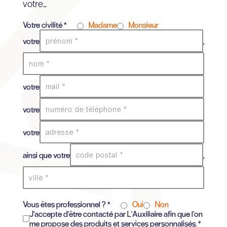
votre...
Votre civilité *
Madame
Monsieur
votre
,
votre
votre
votre
ainsi que votre
,
Vous êtes professionnel ? *
Oui
Non
J'accepte d'être contacté par L'Auxiliaire afin que l'on
me propose des produits et services personnalisés. *