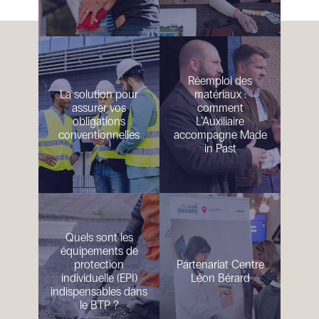
Réemploi des
La solution pour
matériaux :
assurer vos
comment
obligations
L’Auxiliaire
conventionnelles
accompagne Made
in Past
Quels sont les
équipements de
protection
Partenariat Centre
individuelle (EPI)
Léon Bérard
indispensables dans
le BTP ?