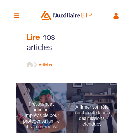
Lire
nos
articles
Articles
Prévoyance :
Affirmer son rôle
anticiper
d’architecte face à
l’imprévisible pour
des missions
protéger sa famille
étendues
et son entreprise