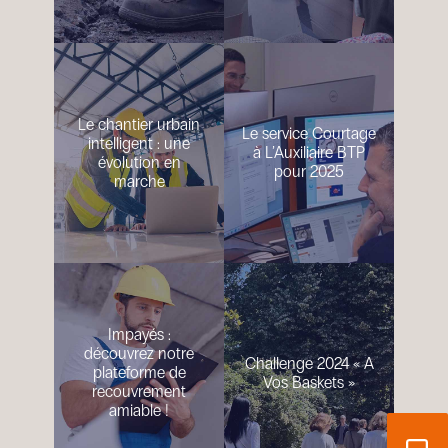
Le chantier urbain
Le service Courtage
intelligent : une
à L’Auxiliaire BTP
évolution en
pour 2025
marche
Impayés :
découvrez notre
Challenge 2024 « A
plateforme de
Vos Baskets »
recouvrement
amiable !