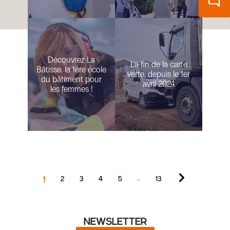
Découvrez La
La fin de la carte
Bâtisse, la 1ère école
verte, depuis le 1er
du bâtiment pour
avril 2024
les femmes !
1
2
3
4
5
13
…
NEWSLETTER