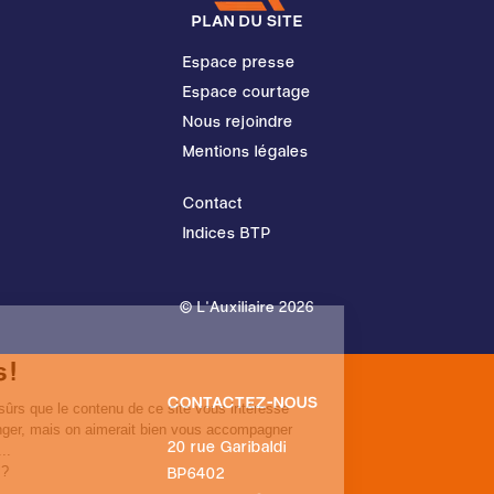
PLAN DU SITE
Espace presse
Espace courtage
Nous rejoindre
Mentions légales
Contact
Indices BTP
© L'Auxiliaire 2026
Salut c'est nous...
Les cookies !
On a attendu d'être sûrs que le contenu de ce site
CONTACTEZ-NOUS
vous intéresse avant de vous déranger, mais on
aimerait bien vous accompagner pendant votre
20 rue Garibaldi
visite...
BP6402
C'est OK pour vous ?