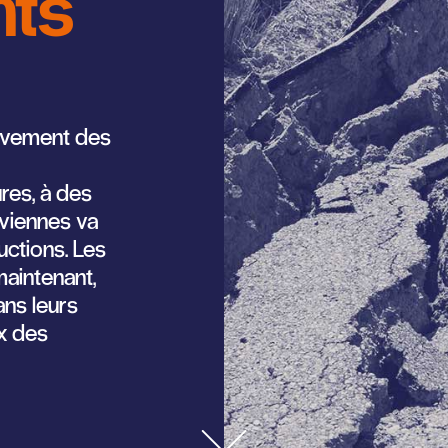
nts
ouvement des
res, à des
uviennes va
uctions. Les
aintenant,
ns leurs
ux des