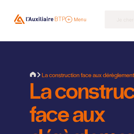
Menu
La construction face aux dérèglement
La construc
face aux