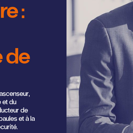
re :
e de
’ascenseur,
 et du
ducteur de
aules et à la
curité.