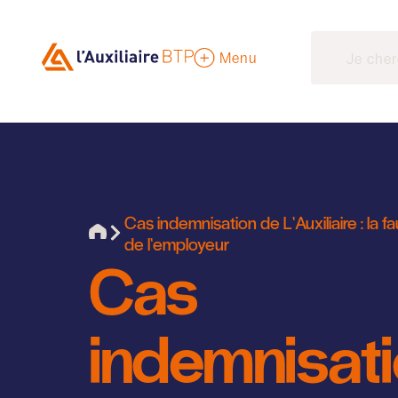
Menu
Cas indemnisation de L’Auxiliaire : la 
de l’employeur
Cas
indemnisat