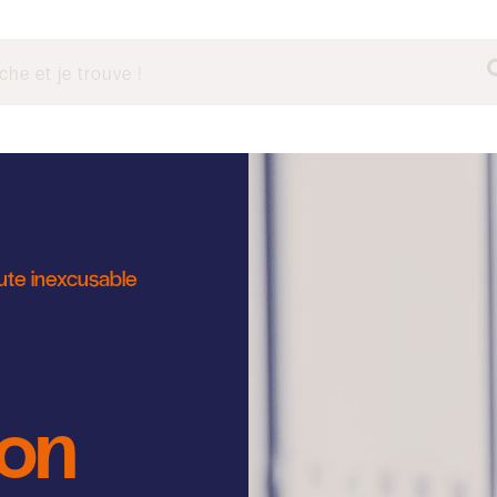
faute inexcusable
ion