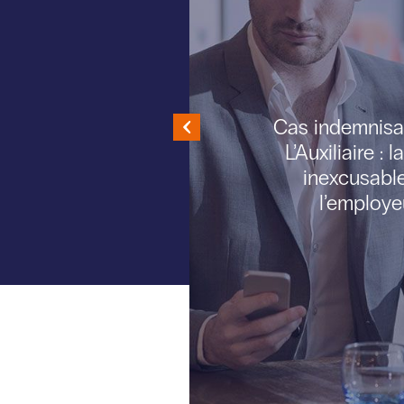
Cas indemnisa
L’Auxiliaire : l
r
inexcusabl
l’employe