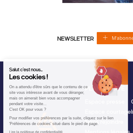
NEWSLETTER
M'abonn
Salut c'est nous...
Les cookies !
On a attendu d'être sûrs que le contenu de ce
PLAN DU SITE
site vous intéresse avant de vous déranger,
mais on aimerait bien vous accompagner
Espace presse
pendant votre visite...
C'est OK pour vous ?
Espace courtage
Pour modifier vos préférences par la suite, cliquez sur le lien
Nous rejoindre
'Préférences de cookies' situé dans le pied de page.
Mentions légales
Lire la politique de confidentialité