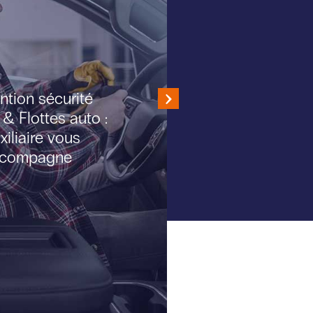
ntion sécurité
 & Flottes auto :
xiliaire vous
compagne