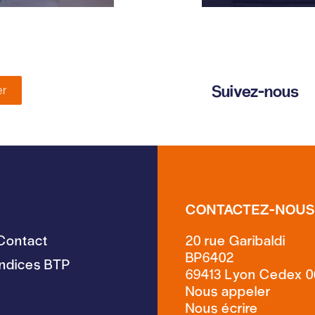
Suivez-nous
er
CONTACTEZ-NOU
Contact
20 rue Garibaldi
BP6402
Indices BTP
69413 Lyon Cedex 0
Nous écrire