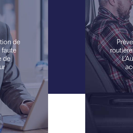
tion de
Préve
a faute
routière
e de
L’Au
ur
ac