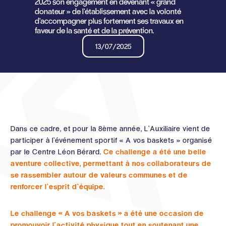
2025 son engagement en devenant « grand
donateur » de l’établissement avec la volonté
d’accompagner plus fortement ses travaux en
faveur de la santé et de la prévention.
13/07/2025
Dans ce cadre, et pour la 8ème année, L’Auxiliaire vient de
participer à l’événement sportif « A vos baskets » organisé
par le Centre Léon Bérard.
Ce challenge a été une belle
aventure collective, permettant à nos collaborateurs de
se rassembler autour de valeurs communes et de
renforcer l’esprit d’équipe.
Le challenge « A vos baskets » a été une occasion de
promouvoir l'activité physique tout en soutenant une