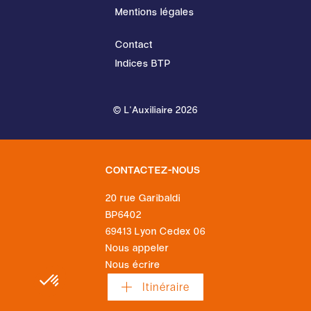
Mentions légales
Contact
Indices BTP
© L'Auxiliaire 2026
CONTACTEZ-NOUS
20 rue Garibaldi
BP6402
69413 Lyon Cedex 06
Nous écrire
Itinéraire