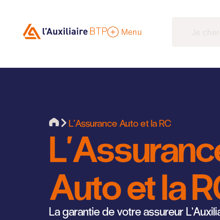
Menu
L'Assurance Auto et la RC
L'Assuranc
Auto et la 
La garantie de votre assureur L’Auxili