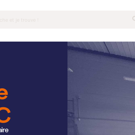
e
RC
aire