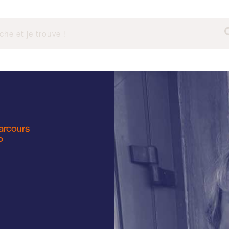
arcours
P