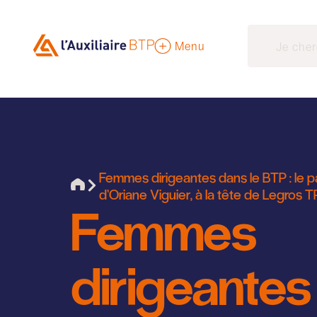
Menu
Femmes dirigeantes dans le BTP : le p
d’Oriane Viguier, à la tête de Legros T
Femmes
dirigeantes