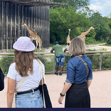
Salut c'est nous...
Les cookies !
On a attendu d'être sûrs que le contenu de ce site
vous intéresse avant de vous déranger, mais on
aimerait bien vous accompagner pendant votre
visite...
C'est OK pour vous ?
Pour modifier vos préférences par la suite, cliquez sur le lien
'Préférences de cookies' situé dans le pied de page.