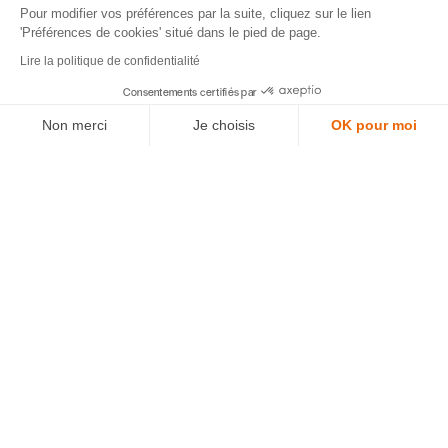
Pour modifier vos préférences par la suite, cliquez sur le lien
'Préférences de cookies' situé dans le pied de page.
Lire la politique de confidentialité
Consentements certifiés par
Non merci
Je choisis
OK pour moi
Plateforme de Gestion du Consentement : Personnalisez vos Options
Axeptio consent
Notre plateforme vous permet d'adapter et de gérer vos paramètres de confidentialité, en garantissant la confo